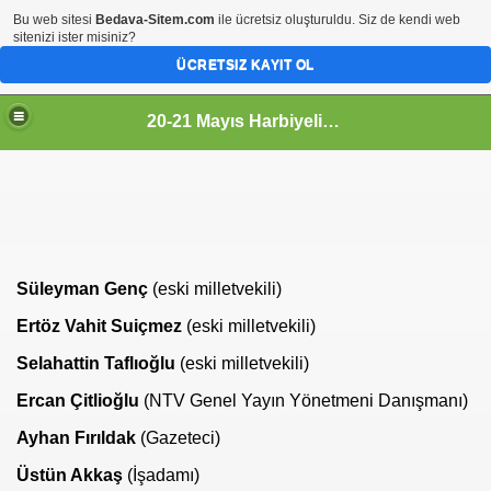
Bu web sitesi
Bedava-Sitem.com
ile ücretsiz oluşturuldu. Siz de kendi web
sitenizi ister misiniz?
ÜCRETSIZ KAYIT OL
20-21 Mayıs Harbiyelileri
Süleyman Genç
(eski milletvekili)
Ertöz Vahit Suiçmez
(eski milletvekili)
Selahattin Taflıoğlu
(eski milletvekili)
ile buluştu.
Ercan Çitlioğlu
(NTV Genel Yayın Yönetmeni Danışmanı)
Ayhan Fırıldak
(Gazeteci)
Üstün Akkaş
(İşadamı)