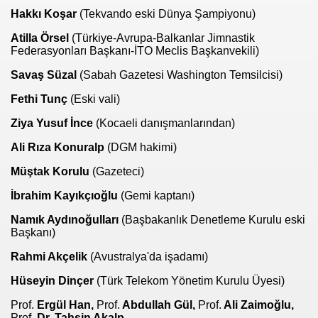
Hakkı Koşar
(Tekvando eski Dünya Şampiyonu)
Atilla Örsel
(Türkiye-Avrupa-Balkanlar Jimnastik
Federasyonları Başkanı-İTO Meclis Başkanvekili)
Savaş Süzal
(Sabah Gazetesi Washington Temsilcisi)
Fethi Tunç
(Eski vali)
Ziya Yusuf İnce
(Kocaeli danışmanlarından)
Ali Rıza Konuralp
(DGM hakimi)
Müştak Korulu
(Gazeteci)
İbrahim Kayıkçıoğlu
(Gemi kaptanı)
Namık Aydınoğulları
(Başbakanlık Denetleme Kurulu eski
Başkanı)
Rahmi Akçelik
(Avustralya'da işadamı)
Hüseyin Dinçer
(Türk Telekom Yönetim Kurulu Üyesi)
Prof.
Ergül Han,
Prof.
Abdullah Gül,
Prof.
Ali Zaimoğlu,
Prof.
Dr. Tahsin Akalp.