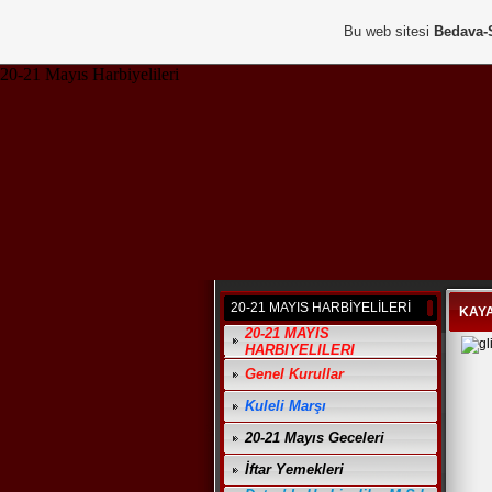
Bu web sitesi
Bedava-
20-21 Mayıs Harbiyelileri
20-21 MAYIS HARBİYELİLERİ
KAY
20-21 MAYIS
HARBIYELILERI
Genel Kurullar
Kuleli Marşı
20-21 Mayıs Geceleri
İftar Yemekleri