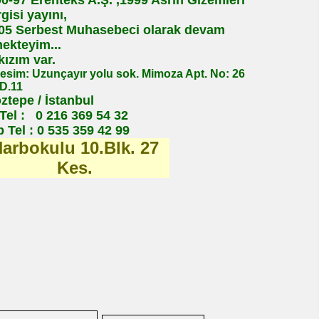
0-97 Erenteks A.Ş. ,1999 Asrın Gizemleri
gisi yayını,
05 Serbest Muhasebeci olarak devam
ekteyim...
 kızım var.
esim: Uzunçayır yolu sok. Mimoza Apt. No: 26
 D.11
tepe / İstanbul
Tel : 0 216 369 54 32
 Tel : 0 535 359 42 99
arbokulu 10.Blk. 27
Kes.