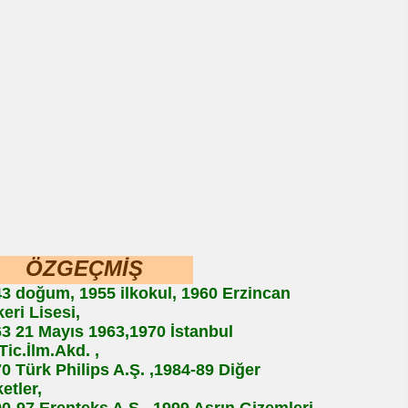
ÖZGEÇMİŞ
3 doğum, 1955 ilkokul, 1960 Erzincan
eri Lisesi,
3 21 Mayıs 1963,1970 İstanbul
.Tic.İlm.Akd. ,
0 Türk Philips A.Ş. ,1984-89 Diğer
ketler,