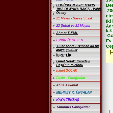
199
Der
BUGÜNDEN 20/21 MAYIS
1963 OLAYINA BAKIŞ - Vahit
20
Özsoy
etm
21 Mayıs - Savaş Süzal
İki
22 Şubat ve 21 Mayıs:
Adr
k:3
Ahmet TURAL
Göz
ERKİN ÜLGEZEN
Ev 
Cep
Yıllar sonra Erzincan'da bir
araya geldiler
H
İBRETLİK
İsmet Solak: Karadayı
Paşa'nın telefonu
İsmet SOLAK
Flickr - Fotoğraflar
Atilla Akkartal
MEHMET K. ÜNSALAN
KAYA TEKBAŞ
Tanınmış Harbiyeliler