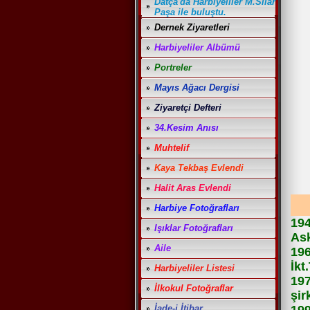
Datça'da Harbiyeliler M.Sılar
Paşa ile buluştu.
Dernek Ziyaretleri
Harbiyeliler Albümü
Portreler
Mayıs Ağacı Dergisi
Ziyaretçi Defteri
34.Kesim Anısı
Muhtelif
Kaya Tekbaş Evlendi
Halit Aras Evlendi
Harbiye Fotoğrafları
194
Işıklar Fotoğrafları
Ask
Aile
196
İkt
Harbiyeliler Listesi
197
İlkokul Fotoğraflar
şir
İade-i İtibar