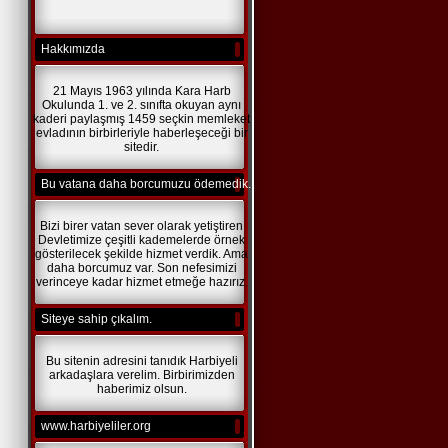
Hakkımızda
21 Mayıs 1963 yılında Kara Harb
Okulunda 1. ve 2. sınıfta okuyan aynı
kaderi paylaşmış 1459 seçkin memleket
evladının birbirleriyle haberleşeceği bir
sitedir.
Bu vatana daha borcumuzu ödemedik.
Bizi birer vatan sever olarak yetiştiren
Devletimize çeşitli kademelerde örnek
gösterilecek şekilde hizmet verdik. Ama
daha borcumuz var. Son nefesimizi
verinceye kadar hizmet etmeğe hazırız.
Siteye sahip çıkalım.
Bu sitenin adresini tanıdık Harbiyeli
arkadaşlara verelim. Birbirimizden
haberimiz olsun.
www.harbiyeliler.org