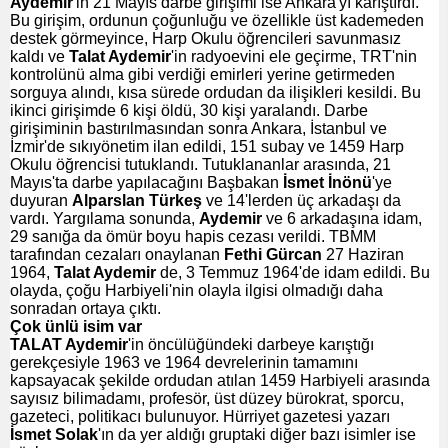
Aydemir
'in 21 Mayıs darbe girişimi ise Ankara'yı karıştırdı.
Bu girişim, ordunun çoğunluğu ve özellikle üst kademeden
destek görmeyince, Harp Okulu öğrencileri savunmasız
kaldı ve
Talat Aydemir
'in radyoevini ele geçirme, TRT'nin
kontrolünü alma gibi verdiği emirleri yerine getirmeden
sorguya alındı, kısa sürede ordudan da ilişikleri kesildi. Bu
ikinci girişimde 6 kişi öldü, 30 kişi yaralandı. Darbe
girişiminin bastırılmasından sonra Ankara, İstanbul ve
İzmir'de sıkıyönetim ilan edildi, 151 subay ve 1459 Harp
Okulu öğrencisi tutuklandı. Tutuklananlar arasında, 21
Mayıs'ta darbe yapılacağını Başbakan
İsmet İnönü
'ye
duyuran
Alparslan Türkeş
ve 14'lerden üç arkadaşı da
vardı. Yargılama sonunda,
Aydemir
ve 6 arkadaşına idam,
29 sanığa da ömür boyu hapis cezası verildi. TBMM
tarafından cezaları onaylanan
Fethi Gürcan
27 Haziran
1964,
Talat Aydemir
de, 3 Temmuz 1964'de idam edildi. Bu
olayda, çoğu Harbiyeli'nin olayla ilgisi olmadığı daha
sonradan ortaya çıktı.
Çok ünlü isim var
TALAT Aydemir
'in öncülüğündeki darbeye karıştığı
gerekçesiyle 1963 ve 1964 devrelerinin tamamını
kapsayacak şekilde ordudan atılan 1459 Harbiyeli arasında
sayısız bilimadamı, profesör, üst düzey bürokrat, sporcu,
gazeteci, politikacı bulunuyor. Hürriyet gazetesi yazarı
İsmet Solak
'ın da yer aldığı gruptaki diğer bazı isimler ise