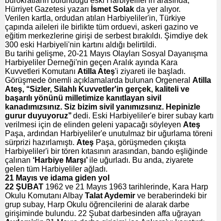
bürokratların bulunduğu eski Harbiyeliler'in arasında,
Hürriyet Gazetesi yazarı
İsmet Solak
da yer alıyor.
Verilen kartla, ordudan atılan Harbiyeliler'in, Türkiye
çapında aileleri ile birlikte tüm orduevi, askeri gazino ve
eğitim merkezlerine girişi de serbest bırakıldı. Şimdiye dek
300 eski Harbiyeli'nin kartını aldığı belirtildi.
Bu tarihi gelişme, 20-21 Mayıs Olayları Sosyal Dayanışma
Harbiyeliler Derneği'nin geçen Aralık ayında Kara
Kuvvetleri Komutanı
Atilla Ateş
'i ziyareti ile başladı.
Görüşmede önemli açıklamalarda bulunan Orgeneral
Atilla
Ateş, ‘‘Sizler, Silahlı Kuvvetler'in gerçek, kaliteli ve
başarılı yönünü milletimize kanıtlayan sivil
kanadımızsınız. Siz bizim sivil yanımızsınız. Hepinizle
gurur duyuyoruz’’
dedi. Eski Harbiyeliler'e birer subay kartı
verilmesi için de elinden geleni yapacağı söyleyen
Ateş
Paşa, ardından Harbiyeliler'e unutulmaz bir uğurlama töreni
sürprizi hazırlamıştı.
Ateş
Paşa, görüşmeden çıkışta
Harbiyeliler'i bir tören kıtasının arasından, bando eşliğinde
çalınan
‘Harbiye
Marşı’
ile uğurladı. Bu anda, ziyarete
gelen tüm Harbiyeliler ağladı.
21 Mayıs ve idama giden yol
22 ŞUBAT
1962 ve 21 Mayıs 1963 tarihlerinde, Kara Harp
Okulu Komutanı Albay
Talat Aydemir
ve beraberindeki bir
grup subay, Harp Okulu öğrencilerini de alarak darbe
girişiminde bulundu. 22 Şubat darbesinden affa uğrayan