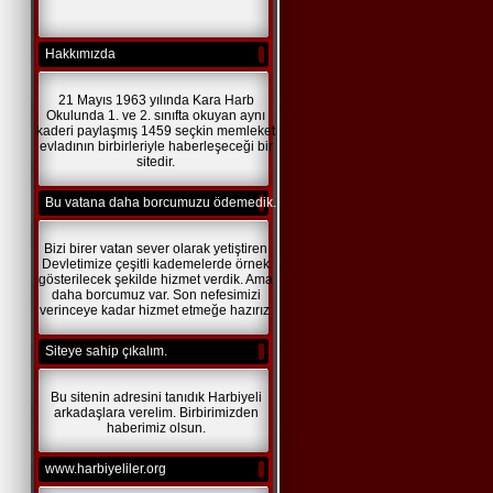
Hakkımızda
21 Mayıs 1963 yılında Kara Harb
Okulunda 1. ve 2. sınıfta okuyan aynı
kaderi paylaşmış 1459 seçkin memleket
evladının birbirleriyle haberleşeceği bir
sitedir.
Bu vatana daha borcumuzu ödemedik.
Bizi birer vatan sever olarak yetiştiren
Devletimize çeşitli kademelerde örnek
gösterilecek şekilde hizmet verdik. Ama
daha borcumuz var. Son nefesimizi
verinceye kadar hizmet etmeğe hazırız.
Siteye sahip çıkalım.
Bu sitenin adresini tanıdık Harbiyeli
arkadaşlara verelim. Birbirimizden
haberimiz olsun.
www.harbiyeliler.org