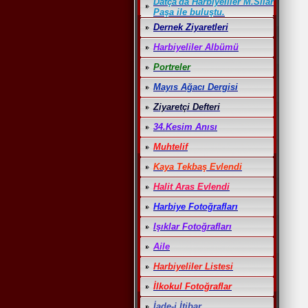
Datça'da Harbiyeliler M.Sılar
Paşa ile buluştu.
Dernek Ziyaretleri
Harbiyeliler Albümü
Portreler
Mayıs Ağacı Dergisi
Ziyaretçi Defteri
34.Kesim Anısı
Muhtelif
Kaya Tekbaş Evlendi
Halit Aras Evlendi
Harbiye Fotoğrafları
Işıklar Fotoğrafları
Aile
Harbiyeliler Listesi
İlkokul Fotoğraflar
İade-i İtibar