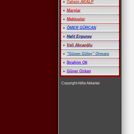
Tahsin AKALP
Marşlar
Mektuplar
ÖMER GÜRCAN
Halit Ergunay
Veli Akçaoğlu
"Güven Güleç" Ormanı
İbrahim Ok
Güner Ozkan
Copyright Atilla Akkartal