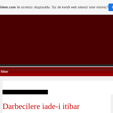
Sitem.com
ile ücretsiz oluşturuldu. Siz de kendi web sitenizi ister misiniz?
 İtibar
Darbecilere iade-i itibar