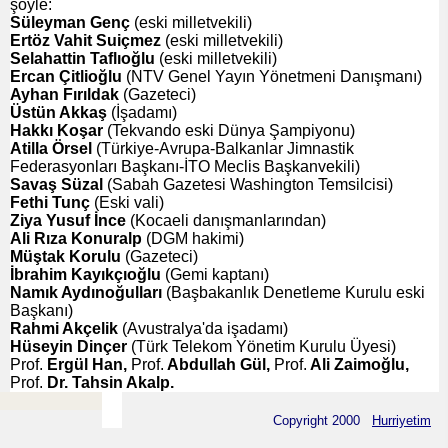
şöyle:
Süleyman Genç
(eski milletvekili)
Ertöz Vahit Suiçmez
(eski milletvekili)
Selahattin Taflıoğlu
(eski milletvekili)
Ercan Çitlioğlu
(NTV Genel Yayın Yönetmeni Danışmanı)
Ayhan Fırıldak
(Gazeteci)
Üstün Akkaş
(İşadamı)
Hakkı Koşar
(Tekvando eski Dünya Şampiyonu)
Atilla Örsel
(Türkiye-Avrupa-Balkanlar Jimnastik
Federasyonları Başkanı-İTO Meclis Başkanvekili)
Savaş Süzal
(Sabah Gazetesi Washington Temsilcisi)
Fethi Tunç
(Eski vali)
Ziya Yusuf İnce
(Kocaeli danışmanlarından)
Ali Rıza Konuralp
(DGM hakimi)
Müştak Korulu
(Gazeteci)
İbrahim Kayıkçıoğlu
(Gemi kaptanı)
Namık Aydınoğulları
(Başbakanlık Denetleme Kurulu eski
Başkanı)
Rahmi Akçelik
(Avustralya'da işadamı)
Hüseyin Dinçer
(Türk Telekom Yönetim Kurulu Üyesi)
Prof.
Ergül Han,
Prof.
Abdullah Gül,
Prof.
Ali Zaimoğlu,
Prof.
Dr. Tahsin Akalp.
Copyright 2000
Hurriyetim