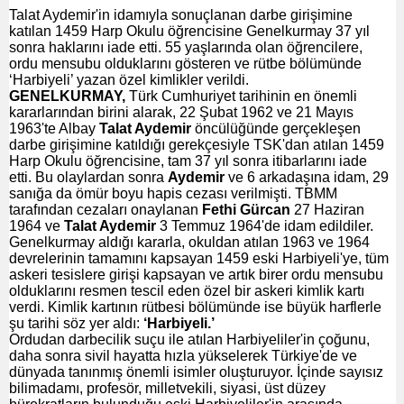
Talat Aydemir'in idamıyla sonuçlanan darbe girişimine
katılan 1459 Harp Okulu öğrencisine Genelkurmay 37 yıl
sonra haklarını iade etti. 55 yaşlarında olan öğrencilere,
ordu mensubu olduklarını gösteren ve rütbe bölümünde
‘Harbiyeli’ yazan özel kimlikler verildi.
GENELKURMAY,
Türk Cumhuriyet tarihinin en önemli
kararlarından birini alarak, 22 Şubat 1962 ve 21 Mayıs
1963'te Albay
Talat Aydemir
öncülüğünde gerçekleşen
darbe girişimine katıldığı gerekçesiyle TSK'dan atılan 1459
Harp Okulu öğrencisine, tam 37 yıl sonra itibarlarını iade
etti. Bu olaylardan sonra
Aydemir
ve 6 arkadaşına idam, 29
sanığa da ömür boyu hapis cezası verilmişti. TBMM
tarafından cezaları onaylanan
Fethi Gürcan
27 Haziran
1964 ve
Talat Aydemir
3 Temmuz 1964'de idam edildiler.
Genelkurmay aldığı kararla, okuldan atılan 1963 ve 1964
devrelerinin tamamını kapsayan 1459 eski Harbiyeli'ye, tüm
askeri tesislere girişi kapsayan ve artık birer ordu mensubu
olduklarını resmen tescil eden özel bir askeri kimlik kartı
verdi. Kimlik kartının rütbesi bölümünde ise büyük harflerle
şu tarihi söz yer aldı:
‘Harbiyeli.’
Ordudan darbecilik suçu ile atılan Harbiyeliler'in çoğunu,
daha sonra sivil hayatta hızla yükselerek Türkiye'de ve
dünyada tanınmış önemli isimler oluşturuyor. İçinde sayısız
bilimadamı, profesör, milletvekili, siyasi, üst düzey