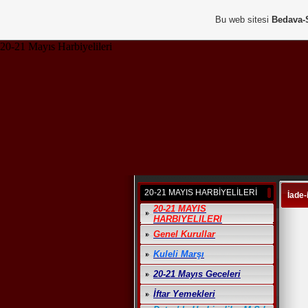
Bu web sitesi
Bedava-
20-21 Mayıs Harbiyelileri
20-21 MAYIS HARBİYELİLERİ
İade-i
20-21 MAYIS
HARBIYELILERI
Genel Kurullar
Kuleli Marşı
20-21 Mayıs Geceleri
İftar Yemekleri