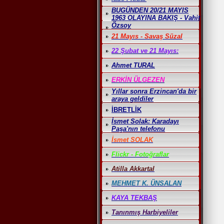
BUGÜNDEN 20/21 MAYIS
1963 OLAYINA BAKIŞ - Vahit
Özsoy
21 Mayıs - Savaş Süzal
22 Şubat ve 21 Mayıs:
Ahmet TURAL
ERKİN ÜLGEZEN
Yıllar sonra Erzincan'da bir
araya geldiler
İBRETLİK
İsmet Solak: Karadayı
Paşa'nın telefonu
İsmet SOLAK
Flickr - Fotoğraflar
Atilla Akkartal
MEHMET K. ÜNSALAN
KAYA TEKBAŞ
Tanınmış Harbiyeliler